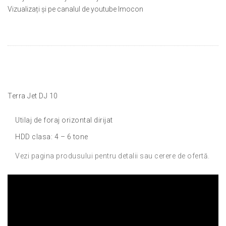
Vizualizați și pe canalul de youtube Imocon
Terra Jet DJ 10
Utilaj de foraj orizontal dirijat
HDD clasa: 4 – 6 tone
Vezi pagina produsului pentru detalii sau cerere de ofertă.