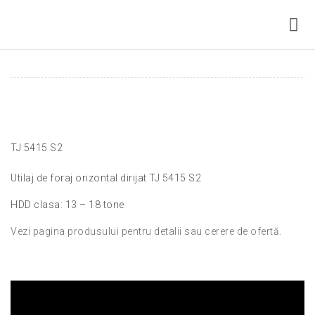
TJ 5415 S2
Utilaj de foraj orizontal dirijat TJ 5415 S2
HDD clasa: 13 – 18 tone
Vezi pagina produsului pentru detalii sau cerere de ofertă.