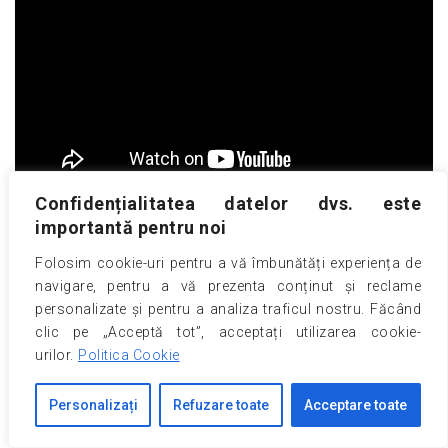
Confidențialitatea datelor dvs. este
importantă pentru noi
TERRA-HAMMER TR 360
lacul Zürich
Folosim cookie-uri pentru a vă îmbunătăți experiența de
navigare, pentru a vă prezenta conținut și reclame
personalizate și pentru a analiza traficul nostru. Făcând
clic pe „Acceptă tot”, acceptați utilizarea cookie-
urilor.
Politica Cookie
Personalizați
Refuzare toate
Acceptare toate
Ciocan de batere Terra-Hammer