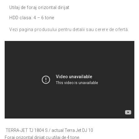
Utilaj de foraj orizontal dirijat
HDD clasa: 4 – 6 tone
Vezi pagina produsului pentru detalii sau cerere de ofertă.
TERRA-JET TJ 1804 S / actual Terra Jet DJ 10
Foraj orizontal dirijat cu utilaj de 4 tone.