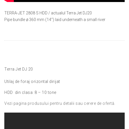
TERRA-JET 2808 S HDD / actualul Terra Jet DJ20
Pipe bundle ø 360 mm (14“) laid underneath a small river
Terra Jet DJ 20
Utilaj de foraj orizontal dirijat
HDD din clasa: 8 – 10 tone
Vezi pagina produsului pentru detalii sau cerere de ofertă.