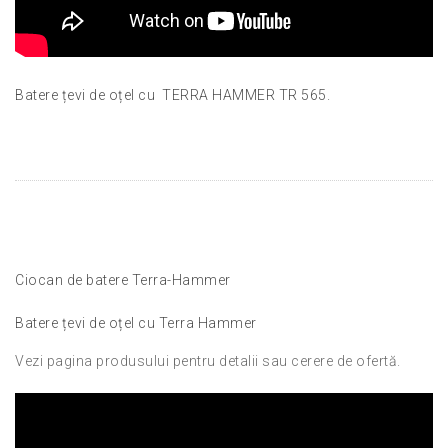
Batere țevi de oțel cu TERRA HAMMER TR 565.
Ciocan de batere Terra-Hammer
Batere țevi de oțel cu Terra Hammer
Vezi pagina produsului pentru detalii sau cerere de ofertă.