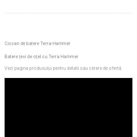
Ciocan de batere Terra-Hammer
Batere țevi de oțel cu Terra Hammer
Vezi pagina produsului pentru detalii sau cerere de ofertă.