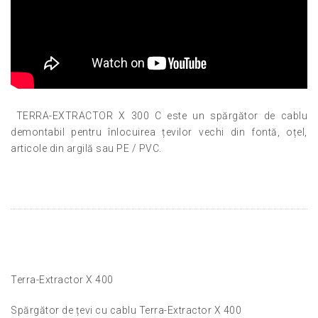
TERRA-EXTRACTOR X 300 C este un spărgător de cablu
demontabil pentru înlocuirea țevilor vechi din fontă, oțel,
articole din argilă sau PE / PVC.
Terra-Extractor X 400
Spărgător de țevi cu cablu Terra-Extractor X 400