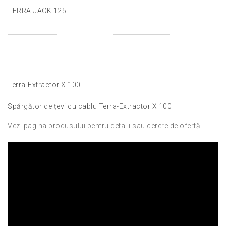
TERRA-JACK 125
Terra-Extractor X 100
Spărgător de țevi cu cablu Terra-Extractor X 100
Vezi pagina produsului pentru detalii sau cerere de ofertă.