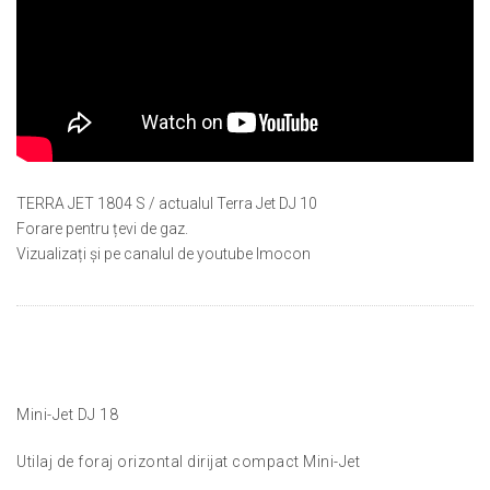
TERRA JET 1804 S / actualul Terra Jet DJ 10
Forare pentru țevi de gaz.
Vizualizați și pe canalul de youtube Imocon
Mini-Jet DJ 18
Utilaj de foraj orizontal dirijat compact Mini-Jet