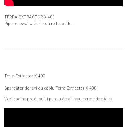
TERRA-EXTRACTOR X 400
Pipe renewal with 2 inch roller cutter
Terra-Extractor X 400
Spărgător de țevi cu cablu Terra-Extractor X 400
Vezi pagina produsului pentru detalii sau cerere de ofertă.