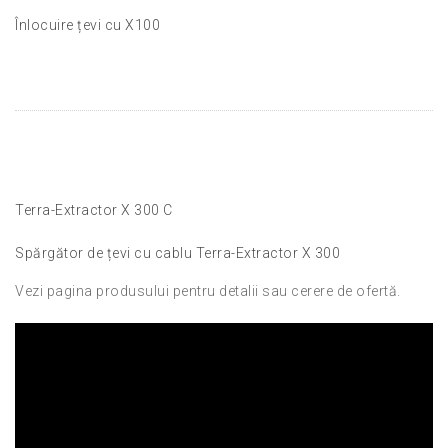
Înlocuire țevi cu X100
Terra-Extractor X 300 C
Spărgător de țevi cu cablu Terra-Extractor X 300
Vezi pagina produsului pentru detalii sau cerere de ofertă.