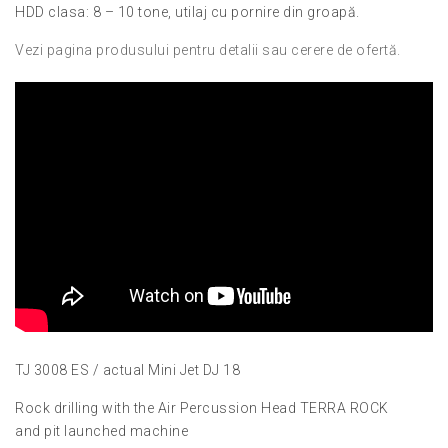
HDD clasa: 8 – 10 tone, utilaj cu pornire din groapă.
Vezi pagina produsului pentru detalii sau cerere de ofertă.
TJ 3008 ES / actual Mini Jet DJ 18
Rock drilling with the Air Percussion Head TERRA ROCK
and pit launched machine