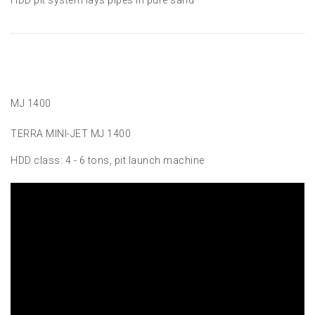
HDD pit system lays pipes in pure sand
MJ 1400
TERRA MINI-JET MJ 1400
HDD class: 4 - 6 tons, pit launch machine