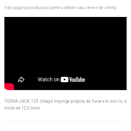
Vezi pagina produsului pentru detalii sau cerere de ofertă.
TERRA-JACK 125 Utilajul împinge prăjina de forare în sol cu o
forță de 12,5 tone.